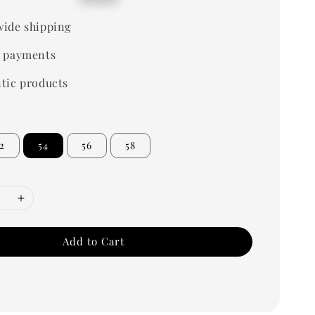
price
ide shipping
 payments
tic products
2
54
56
58
Add to Cart