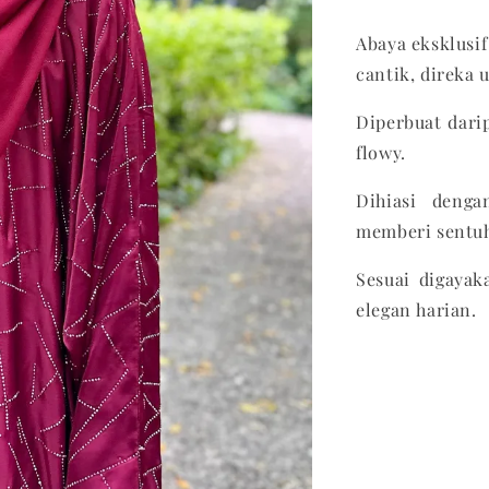
Abaya eksklusi
cantik, direka 
Diperbuat dari
flowy.
Dihiasi denga
memberi sentuh
Sesuai digayak
elegan harian.