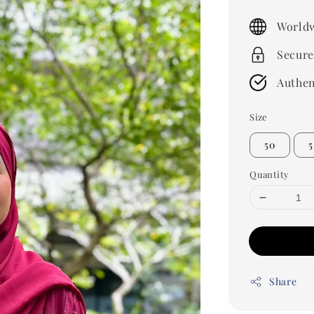
price
Worldw
Secure
Authen
Size
50
5
Quantity
Share