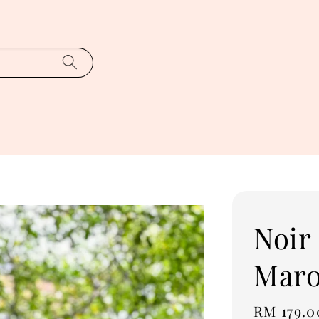
Noir
Mar
Sale
RM 179.0